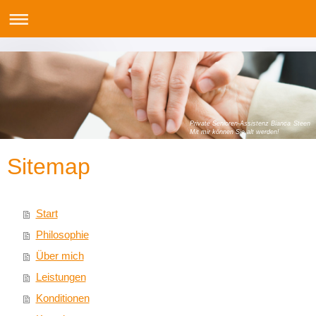
Private Senioren-Assistenz Bianca Steen
Mit mir können Sie alt werden!
Sitemap
Start
Philosophie
Über mich
Leistungen
Konditionen